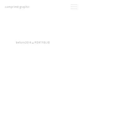
comprimé graphic
b e f o r e 2 0 1 4 → P O R T F O L I O